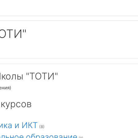
ОТИ"
колы "ТОТИ"
ения)
 курсов
ика и ИКТ
(8)
льное образование